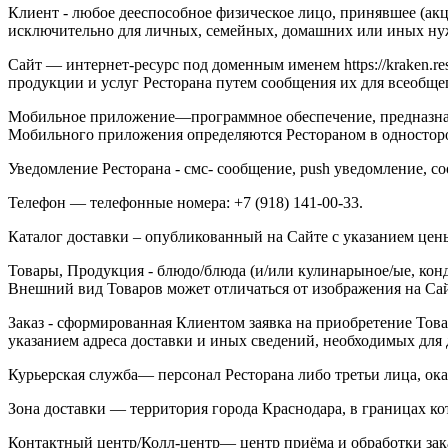
Клиент - любое дееспособное физическое лицо, принявшее (ак
исключительно для личных, семейных, домашних или иных нуж
Сайт — интернет-ресурс под доменным именем https://kraken.
продукции и услуг Ресторана путем сообщения их для всеобщего 
Мобильное приложение—программное обеспечение, предназначе
Мобильного приложения определяются Рестораном в одностор
Уведомление Ресторана - смс- сообщение, push уведомление, 
Телефон — телефонные номера: +7 (918) 141-00-33.
Каталог доставки – опубликованный на Сайте с указанием це
Товары, Продукция - блюдо/блюда (и/или кулинарыное/ые, кондит
Внешний вид Товаров может отличаться от изображения на Са
Заказ - сформированная Клиентом заявка на приобретение Това
указанием адреса доставки и иных сведений, необходимых для 
Курьерская служба— персонал Ресторана либо третьи лица, ок
Зона доставки — территория города Краснодара, в границах кот
Контактный центр/Колл-центр— центр приёма и обработки за