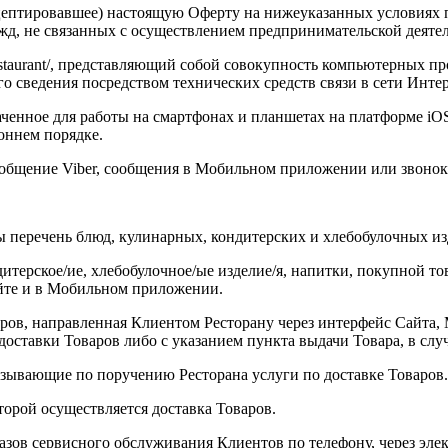
цептировавшее) настоящую Оферту на нижеуказанных условиях п
д, не связанных с осуществлением предпринимательской деяте
restaurant/, представляющий собой совокупность компьютерны
сведения посредством технических средств связи в сети Интернет 
нное для работы на смартфонах и планшетах на платформе iOS
оннем порядке.
сообщение Viber, сообщения в Мобильном приложении или звонок
ны перечень блюд, кулинарных, кондитерских и хлебобулочных из
ерское/ие, хлебобулочное/ые изделие/я, напитки, покупной това
йте и в Мобильном приложении.
ров, направленная Клиентом Ресторану через интерфейс Сайта
доставки Товаров либо с указанием пункта выдачи Товара, в слу
азывающие по поручению Ресторана услуги по доставке Товаров.
орой осуществляется доставка Товаров.
казов сервисного обслуживания Клиентов по телефону, через эл