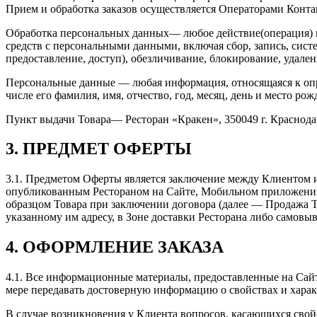
Прием и обработка заказов осуществляется Операторами Контак
Обработка персональных данных— любое действие(операция) ил
средств с персональными данными, включая сбор, запись, сист
предоставление, доступ), обезличивание, блокирование, удал
Персональные данные — любая информация, относящаяся к опр
числе его фамилия, имя, отчество, год, месяц, день и место ро
Пункт выдачи Товара— Ресторан «Кракен», 350049 г. Краснодар,
3. ПРЕДМЕТ ОФЕРТЫ
3.1. Предметом Оферты является заключение между Клиентом и
опубликованным Рестораном на Сайте, Мобильном приложении
образцом Товара при заключении договора (далее — Продажа 
указанному им адресу, в Зоне доставки Ресторана либо самовы
4. ОФОРМЛЕНИЕ ЗАКАЗА
4.1. Все информационные материалы, предоставленные на Сайт
мере передавать достоверную информацию о свойствах и харак
В случае возникновения у Клиента вопросов, касающихся свой