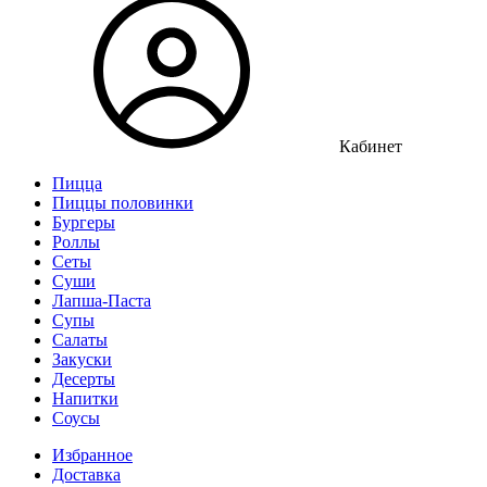
Кабинет
Пицца
Пиццы половинки
Бургеры
Роллы
Сеты
Суши
Лапша-Паста
Супы
Салаты
Закуски
Десерты
Напитки
Соусы
Избранное
Доставка