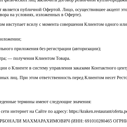
т является публичной Офертой. Лицо, осуществившее акцепт это
ора на условиях, изложенных в Оферте).
ом ивступает всилу с момента совершения Клиентом одного или 
риложении;
ьного приложения без регистрации (авторизации);
тра; — получения Клиентом Товара.
ии о Клиенте в систему управления заказами Контактного цент
иных лиц. При этом ответственность перед Клиентом несет Рест
риведенные термины имеют следующие значения:
 интернет на Сайте по адресу: https://kraken.restaurant/oferta.p
КУРБОНАЛИ МАХМАРАХИМОВИЧ (ИНН: 691010280465 ОГРНИП: