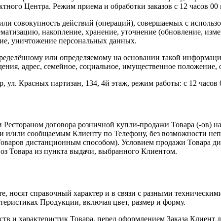
тного Центра. Режим приема и обработки заказов с 12 часов 00 
и совокупность действий (операций), совершаемых с использ
ематизацию, накопление, хранение, уточнение (обновление, измен
ение, уничтожение персональных данных.
еделённому или определяемому на основании такой информаци
ждения, адрес, семейное, социальное, имущественное положение,
 ул. Красных партизан, 134, 4й этаж, режим работы: с 12 часов 
 Рестораном договора розничной купли-продажи Товара (-ов) н
 и/или сообщаемым Клиенту по Телефону, без возможности неп
Товаров дистанционным способом). Условием продажи Товара ди
воз Товара из пункта выдачи, выбранного Клиентом.
е, носят справочный характер и в связи с разными технически
теристиках Продукции, включая цвет, размер и форму.
ств и характеристик Товара, перед оформлением Заказа Клиент 