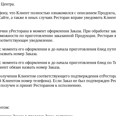
 Центра.
фону, что Клиент полностью ознакомился с описанием Продукта, 
айте, а также в иных случаях Ресторан вправе уведомить Клиент
личии уРесторана в момент оформления Заказа. При обработке за
озможности по приготовлению заказанной Продукции. Ресторан 
соответствующее уведомление.
ут с момента его оформления и до начала приготовления блюд пу
азвать номер Заказа.
т с момента его оформления и до начала приготовления блюд по 
ент обязан назвать номер Заказа.
 получения Клиентом соответствующего подтверждения отРестора
 Клиентом номер телефона). Если Заказ не был подтвержден Рес
л получен и принят Рестораном к исполнению.
нтом: